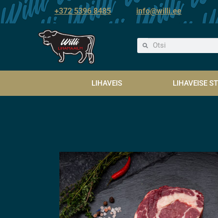
+372 5396 8485
info@willi.ee
LIHAVEIS
LIHAVEISE ST