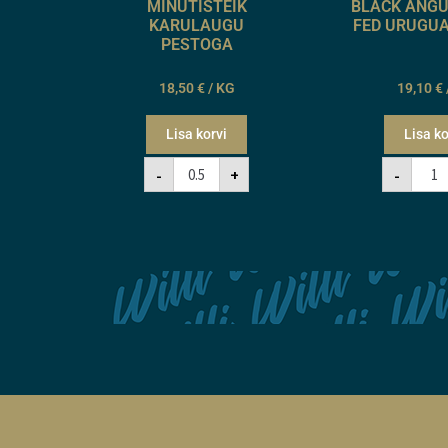
MINUTISTEIK
BLACK ANGU
KARULAUGU
FED URUGUA
PESTOGA
18,50
€
/ KG
19,10
€
Lisa korvi
Lisa ko
-
+
-