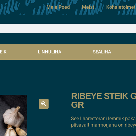
Meie Poed
Meist
Kohaletoime
EIK
LINNULIHA
SEALIHA
RIBEYE STEIK 
GR
See liharestorani lemmik pakat
piisavalt marmorjana on ribeye