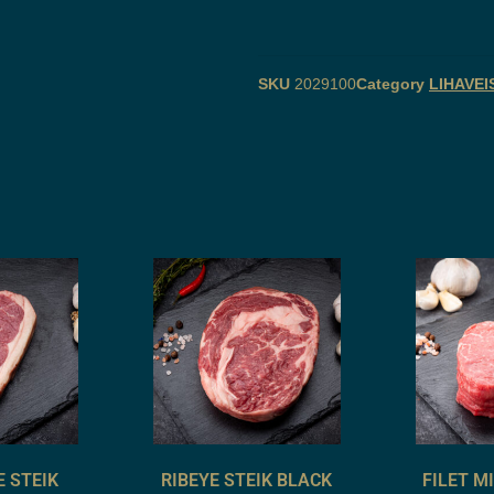
SKU
2029100
Category
LIHAVEI
E STEIK
RIBEYE STEIK BLACK
FILET M