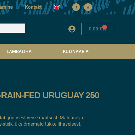
tamine
Kontakt
0
0,00
€
LAMBALIHA
KULINAARIA
GRAIN-FED URUGUAY 250
ab jõulisest veise maitsest. Mahlase ja
-steik, üks õrnemaid tükke lihaveisest.