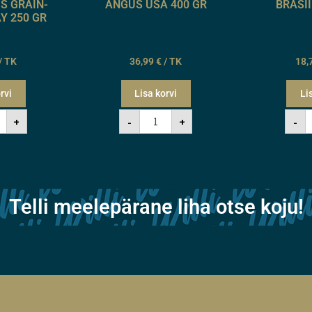
S GRAIN-
ANGUS USA 400 GR
BRASII
Y 250 GR
/ TK
36,99
€
/ TK
18,
rvi
Lisa korvi
Li
+
-
+
-
Telli meelepärane liha otse koju!