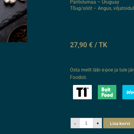
Päritolumaa – Uruguay
Tõug/sööt – Angus, viljatoidu
27,90
€
/ TK
Osta meilt läbi e-poe ja tule jär
Foodist.
-
+
Lisa korvi