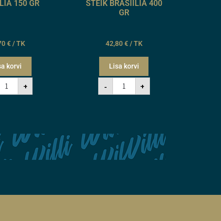
LIA 150 GR
STEIK BRASIILIA 400
GR
70
€
/ TK
42,80
€
/ TK
sa korvi
Lisa korvi
+
-
+